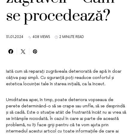
se procedează?
31.01.2024
408 VIEWS
2 MINUTE READ
Iată cum să reparați zugrăveala deteriorată de apă în doar
câțiva pași simpli. Cu siguranță poți readuce confortul și
estetica locuinței tale în starea inițială, ca la înceut.
Umiditatea apei, în timp, poate deteriora vopseaua de
perete determinând-o să se crape sau umfle, să se desprindă
și să cadă. Este o situație atât de frustrantă încât nu ai vrea să
se întâmple niciodată. În cazul în care ai parte de această
problemă, nu îți face griji pentru că te vom ajuta prin
intermediul acestui articol cu toate informațiile de care ai