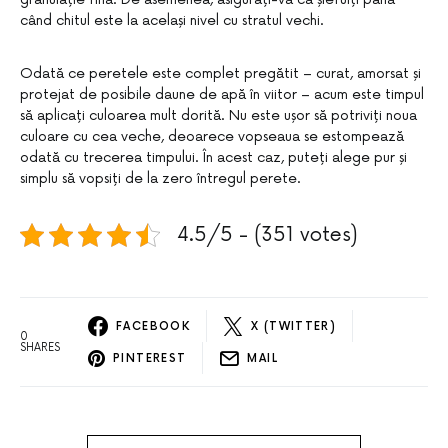
când chitul este la același nivel cu stratul vechi.
Odată ce peretele este complet pregătit – curat, amorsat și
protejat de posibile daune de apă în viitor – acum este timpul
să aplicați culoarea mult dorită. Nu este ușor să potriviți noua
culoare cu cea veche, deoarece vopseaua se estompează
odată cu trecerea timpului. În acest caz, puteți alege pur și
simplu să vopsiți de la zero întregul perete.
4.5/5 - (351 votes)
FACEBOOK
X (TWITTER)
0
SHARES
PINTEREST
MAIL