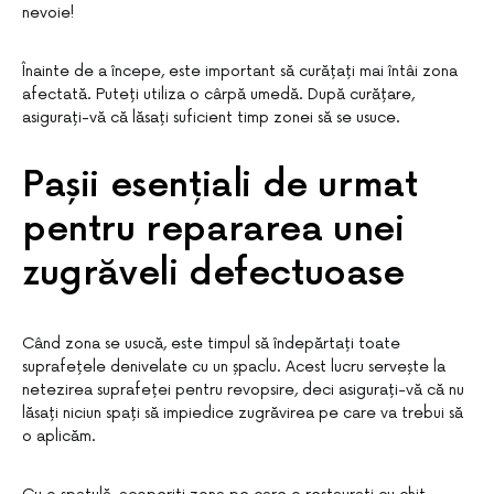
nevoie!
Înainte de a începe, este important să curățați mai întâi zona
afectată. Puteți utiliza o cârpă umedă. După curățare,
asigurați-vă că lăsați suficient timp zonei să se usuce.
Pașii esențiali de urmat
pentru repararea unei
zugrăveli defectuoase
Când zona se usucă, este timpul să îndepărtați toate
suprafețele denivelate cu un șpaclu. Acest lucru servește la
netezirea suprafeței pentru revopsire, deci asigurați-vă că nu
lăsați niciun spați să impiedice zugrăvirea pe care va trebui să
o aplicăm.