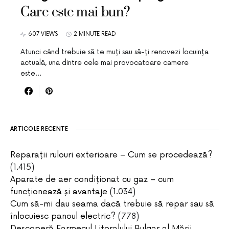
Care este mai bun?
607 VIEWS
2 MINUTE READ
Atunci când trebuie să te muți sau să-ți renovezi locuința
actuală, una dintre cele mai provocatoare camere
este…
ARTICOLE RECENTE
Reparații rulouri exterioare – Cum se procedează?
(1.415)
Aparate de aer condiționat cu gaz – cum
funcționează și avantaje
(1.034)
Cum să-mi dau seama dacă trebuie să repar sau să
înlocuiesc panoul electric?
(778)
Descoperă Farmecul Litoralului Bulgar al Mării