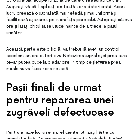
Cu o spatulă, acoperiți zona pe care o restaurați cu chit.
Asigurați-vă că-l aplicați pe toată zona deteriorată. Acest
lucru creează o suprafață mai netedă și mai uniformă și
facilitează așezarea pe suprafața peretelui. Așteptați câteva
ore și lăsați chitul să se usuce înainte de a trece la pasul
următor.
Această parte este dificilă. Va trebui să aveți un control
excelent asupra puterii dvs. Netezirea suprafeței prea tare
te-ar putea duce la o adâncire, în timp ce șlefuirea prea
moale nu va face zona netedă.
Pașii finali de urmat
pentru repararea unei
zugrăveli defectuoase
Pentru a face lucrurile mai eficiente, utilizați hârtie cu
granulație fină. De asemenea, asigurați-vă că șlefuiți până